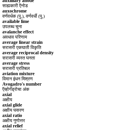
auxilliary anode
साह्यकारी ऍनोड
auxochrome
वर्णवर्धक (पु.), वर्णवर्धी (पु.)
available lime
उपलब्ध चुना
avalanche effect
अवधाव परिणाम
average linear strain
सरासरी एकघाती विकृति
average reciprocal density
सरासरी व्यस्त घनता
average stress
सरासरी प्रतिबल
aviation mixture
विमान इंधन मिश्रण
Avogadro's number
ऍव्होगॅड्रोचा अंक
axial
अक्षीय
axial glide
अक्षीय घसरण
axial ratio
अक्षीय गुणोत्तर
axial relief