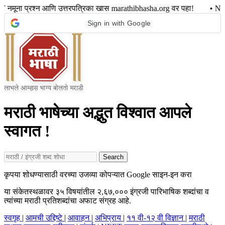
्रश्न आणि उत्तरपत्रिका खास marathibhasha.org वर पहा! • NEET नमूना
Sign in with Google
मराठी भाषेच्या अद्भुत विश्वात आपले
स्वागत !
Search
कृपया शोधण्यासाठी वरच्या उजव्या कोपऱ्यात Google साइन-इन करा
या संकेतस्थळावर ३५ विषयांतील २,६७,००० इंग्रजी पारिभाषिक शब्दांचा व
त्यांच्या मराठी प्रतिशब्दांचा अफाट संग्रह आहे.
स्वगृह
|
आमची उद्दिष्टे
|
आवाहन
|
अभिप्राय
|
११ वी-१२ वी विज्ञान
|
मराठी