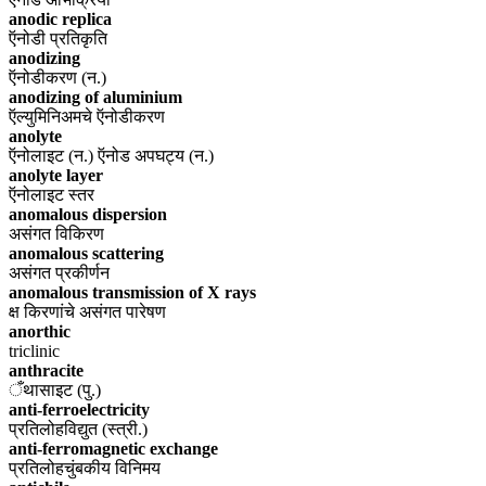
anodic replica
ऍनोडी प्रतिकृति
anodizing
ऍनोडीकरण (न.)
anodizing of aluminium
ऍल्युमिनिअमचे ऍनोडीकरण
anolyte
ऍनोलाइट (न.) ऍनोड अपघट्य (न.)
anolyte layer
ऍनोलाइट स्तर
anomalous dispersion
असंगत विकिरण
anomalous scattering
असंगत प्रकीर्णन
anomalous transmission of X rays
क्ष किरणांचे असंगत पारेषण
anorthic
triclinic
anthracite
ँथासाइट (पु.)
anti-ferroelectricity
प्रतिलोहविद्युत (स्त्री.)
anti-ferromagnetic exchange
प्रतिलोहचुंबकीय विनिमय