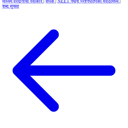
माध्यम वरदानाचा स्वीकार
|
संपर्क
|
NEET नमूना प्रश्नपत्रिका मराठीमध्ये
|
शब्द सुचवा