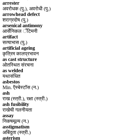
arrester
अवरोधक (पु.), अवरोधी (पु.)
arrowhead defect
शराग्रदोष (पु.)
arsenical antimony
आर्सेनिकल ँटिमनी
artifact
सत्याभास (पु.)
artificial ageing
कृत्रिम कालप्रभावन
as cast structure
ओतस्थित संरचना
as welded
यथासंधित
asbestos
Min. ऍस्बेस्टॉस (न.)
ash
राख (स्त्री.), रक्षा (स्त्री.)
ash fusibility
राखेची गलनीयता
assay
निकषमूल्य (न.)
asstigmatism
अबिंदुता (स्त्री.)
asterism