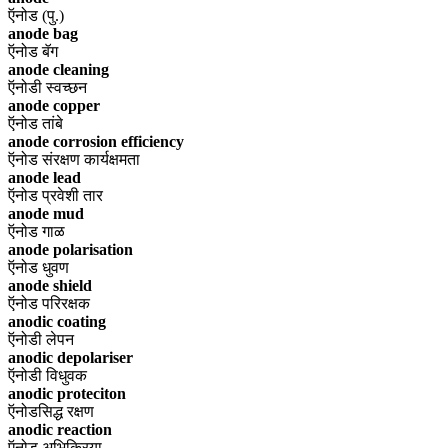
ऍनोड (पु.)
anode bag
ऍनोड बॅग
anode cleaning
ऍनोडी स्वच्छन
anode copper
ऍनोड तांबे
anode corrosion efficiency
ऍनोड संरक्षण कार्यक्षमता
anode lead
ऍनोड प्रवेशी तार
anode mud
ऍनोड गाळ
anode polarisation
ऍनोड धुवण
anode shield
ऍनोड परिरक्षक
anodic coating
ऍनोडी लेपन
anodic depolariser
ऍनोडी विधुवक
anodic proteciton
ऍनोडसिद्ध रक्षण
anodic reaction
ऍनोड अभिक्रिया