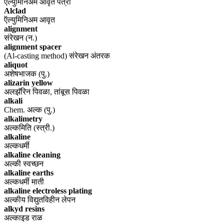
ऍल्युमिनिअम आवृत पत्रा
Alclad
ऍल्युमिनिअम आवृत
alignment
संरेखन (न.)
alignment spacer
(Al-casting method) संरेखन अंतरक
aliquot
अशेषभाजक (पु.)
alizarin yellow
अलझॅरिन पिवळा, तांबूस पिवळा
alkali
Chem. अल्क (पु.)
alkalimetry
अल्कमिति (स्त्री.)
alkaline
अल्कधर्मी
alkaline cleaning
अल्की स्वच्छन
alkaline earths
अल्कधर्मी माती
alkaline electroless plating
अल्कीय विद्युतविहीन लेपन
alkyd resins
अल्काइड राळ