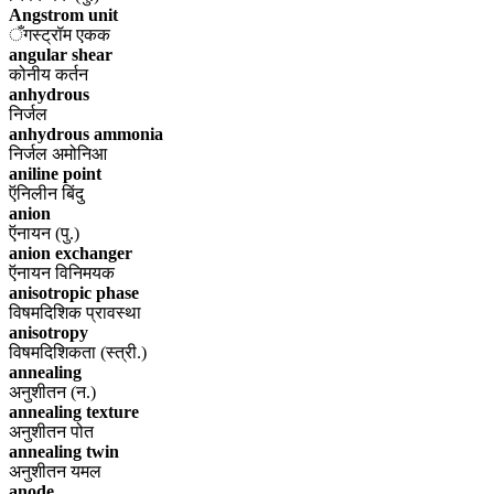
Angstrom unit
ँगस्ट्रॉम एकक
angular shear
कोनीय कर्तन
anhydrous
निर्जल
anhydrous ammonia
निर्जल अमोनिआ
aniline point
ऍनिलीन बिंदु
anion
ऍनायन (पु.)
anion exchanger
ऍनायन विनिमयक
anisotropic phase
विषमदिशिक प्रावस्था
anisotropy
विषमदिशिकता (स्त्री.)
annealing
अनुशीतन (न.)
annealing texture
अनुशीतन पोत
annealing twin
अनुशीतन यमल
anode