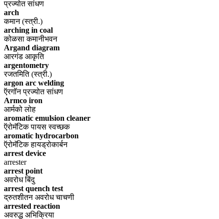
प्रज्योत सांधण
arch
कमान (स्त्री.)
arching in coal
कोळसा कमानीभवन
Argand diagram
आरगंड आकृति
argentometry
रजतमिति (स्त्री.)
argon arc welding
ऍरगॉन प्रज्योत सांधण
Armco iron
आर्मको लोह
aromatic emulsion cleaner
ऍरोमॅटिक पायस स्वच्छक
aromatic hydrocarbon
ऍरोमॅटिक हायड्रोकार्बन
arrest device
arrester
arrest point
अवरोध बिंदु
arrest quench test
द्रुतशीतन अवरोध चाचणी
arrested reaction
अवरुद्ध अभिक्रिया