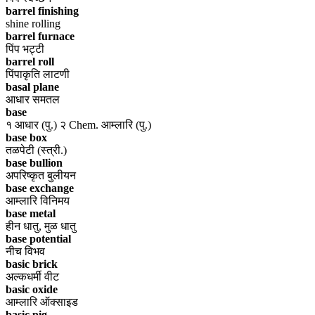
barrel finishing
shine rolling
barrel furnace
पिंप भट्टी
barrel roll
पिंपाकृति लाटणी
basal plane
आधार समतल
base
१ आधार (पु.) २ Chem. आम्लारि (पु.)
base box
तळपेटी (स्त्री.)
base bullion
अपरिष्कृत बुलीयन
base exchange
आम्लारि विनिमय
base metal
हीन धातु, मुळ धातु
base potential
नीच विभव
basic brick
अल्कधर्मी वीट
basic oxide
आम्लारि ऑक्साइड
basic pig