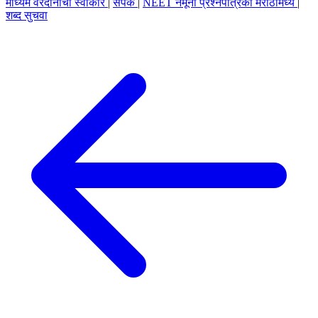
माध्यम वरदानाचा स्वीकार
|
संपर्क
|
NEET नमूना प्रश्नपत्रिका मराठीमध्ये
|
शब्द सुचवा