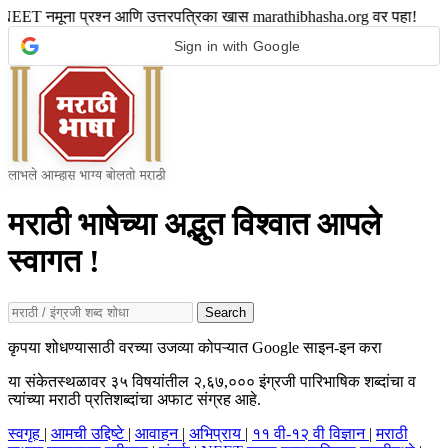
ना प्रश्न आणि उत्तरपत्रिका खास marathibhasha.org वर पहा! • NEET न
Sign in with Google
मराठी भाषेच्या अद्भुत विश्वात आपले
स्वागत !
Search
कृपया शोधण्यासाठी वरच्या उजव्या कोपऱ्यात Google साइन-इन करा
या संकेतस्थळावर ३५ विषयांतील २,६७,००० इंग्रजी पारिभाषिक शब्दांचा व
त्यांच्या मराठी प्रतिशब्दांचा अफाट संग्रह आहे.
स्वगृह
|
आमची उद्दिष्टे
|
आवाहन
|
अभिप्राय
|
११ वी-१२ वी विज्ञान
|
मराठी